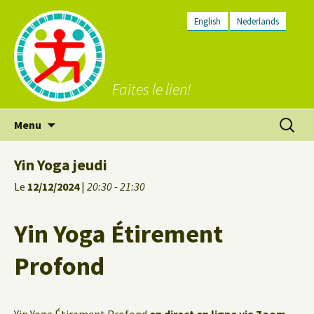
English
Nederlands
Faites le lien!
Aller
Recherc
Menu
au
contenu
Yin Yoga jeudi
Le
12/12/2024
|
20:30 - 21:30
Yin Yoga Étirement
Profond