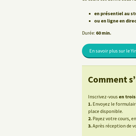
Le Yoga au travail
en présentiel au st
ou en ligne en dire
Durée:
60 min.
En savoir plus sur le Yi
Comment s’i
Inscrivez-vous
en trois
1.
Envoyez le formulaire
place disponible.
2.
Payez votre cours, e
3.
Après réception de v