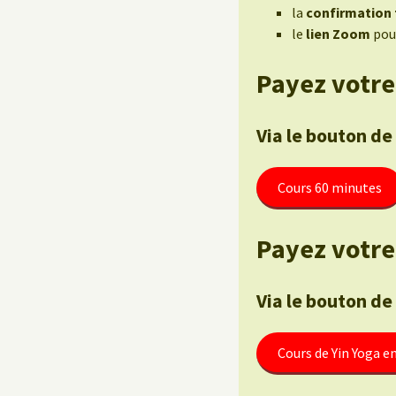
la
confirmation f
le
lien Zoom
pour
Payez votre
Via le bouton de
Cours 60 minutes
Payez votre 
Via le bouton de
Cours de Yin Yoga e