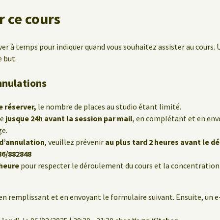
 ce cours
ver à temps pour indiquer quand vous souhaitez assister au cours. U
e but.
nnulations
e réserver,
le nombre de places au studio étant limité.
le
jusque 24h avant la session par mail
, en complétant et en env
ge.
 d’annulation
, veuillez prévenir
au plus tard 2 heures avant le d
86/882848
’heure
pour respecter le déroulement du cours et la concentration
en remplissant et en envoyant le formulaire suivant. Ensuite, un 