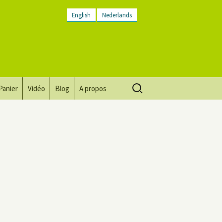
English
Nederlands
Rechercher :
Panier
Vidéo
Blog
A propos
Vision, mission, valeurs
Descriptif du lieu
Contactez-nous
Lettre d’infos
Conditions générales