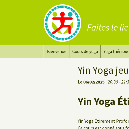
Faites le li
Aller
Bienvenue
Cours de yoga
Yoga thérapie
au
contenu
Prana Yoga
Adapter son 
Yin Yoga jeu
Prana Yoga Flow Basic
Le yoga pour 
Le
06/02/2025
|
20:30 - 21:
Yoga du dos
Cours de yoga
Yin Yoga É
Yoga de récupération
Yin Yoga Étirement Profond
Yin Yoga Étirement Prof
Ce cours est donné sous 