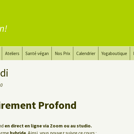
en!
Ateliers
Santé végan
Nos Prix
Calendrier
Yogaboutique
yoga
Yoga et art du dessin
Substituer la viande
di
guérir
Le Yoga Nu pour Hommes
Substituer les produits
30
laitiers
 privé
Substituer les œufs
tirement Profond
Coaching vegan
ond
en direct en ligne via Zoom ou au studio.
forme
hybride
. Ainsi, vous pouvez suivre ce cours :