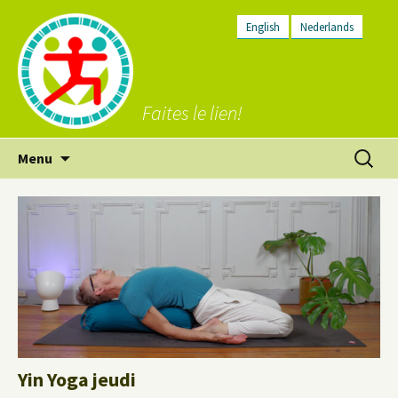
English
Nederlands
Faites le lien!
Aller
Recherc
Menu
au
contenu
Yin Yoga jeudi