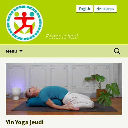
English
Nederlands
Faites le lien!
Aller
Recherc
Menu
au
contenu
Yin Yoga jeudi