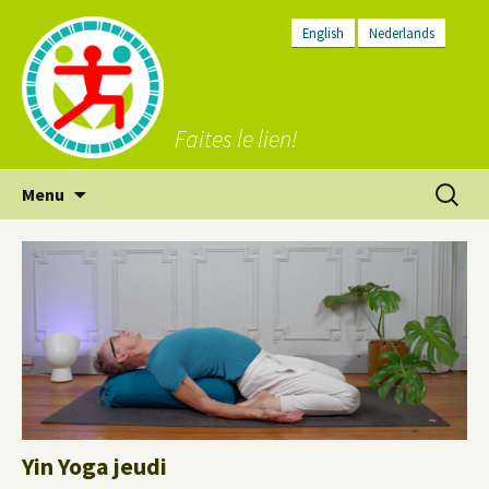
English
Nederlands
Faites le lien!
Aller
Recherc
Menu
au
contenu
Yin Yoga jeudi