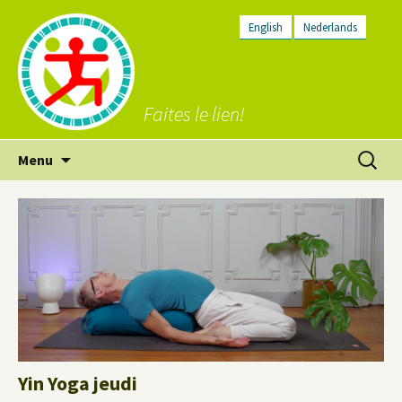
English
Nederlands
Faites le lien!
Aller
Recherc
Menu
au
contenu
Yin Yoga jeudi