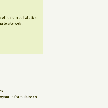
 et le nom de l’atelier.
 le site web :
um
oyant le formulaire en