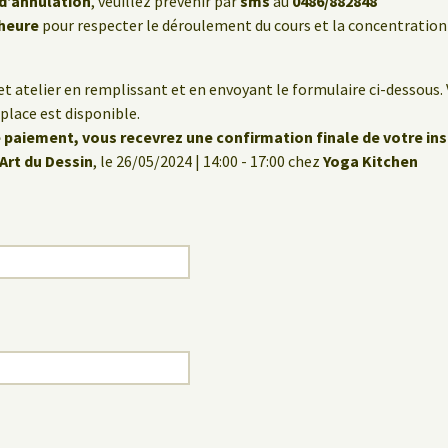
 d’annulation
, veuillez prévenir par
sms
au
0486/882848
’heure
pour respecter le déroulement du cours et la concentration
et atelier en remplissant et en envoyant le formulaire ci-dessous.
place est disponible.
 paiement, vous recevrez une confirmation finale de votre ins
Art du Dessin
, le 26/05/2024 | 14:00 - 17:00 chez
Yoga Kitchen