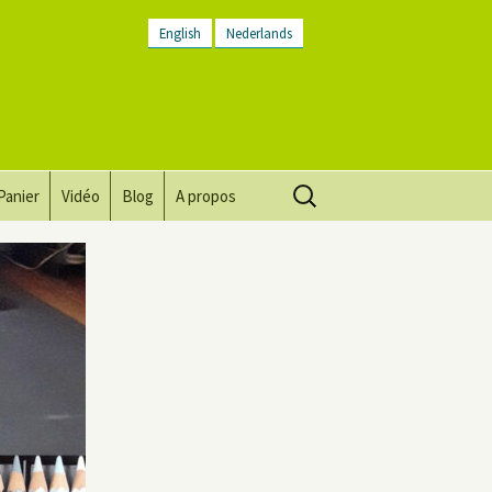
English
Nederlands
Rechercher :
Panier
Vidéo
Blog
A propos
Vision, mission, valeurs
Descriptif du lieu
Contactez-nous
Lettre d’infos
Conditions générales