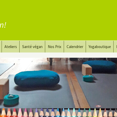
en!
Ateliers
Santé végan
Nos Prix
Calendrier
Yogaboutique
yoga
Yoga et art du dessin
Substituer la viande
guérir
Le Yoga Nu pour Hommes
Substituer les produits
laitiers
 privé
Substituer les œufs
Coaching vegan