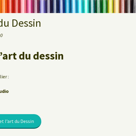
 du Dessin
00
l’art du dessin
ier :
udio
et l’art du Dessin