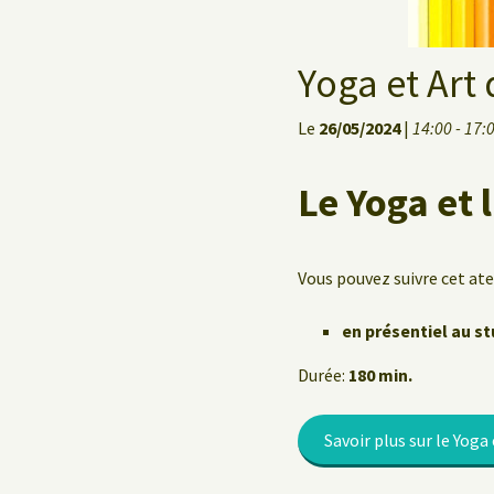
Le Yoga au travail
Yoga et Art
Le
26/05/2024
|
14:00 - 17:
Le Yoga et 
Vous pouvez suivre cet atel
en présentiel au st
Durée:
180 min.
Savoir plus sur le Yoga 