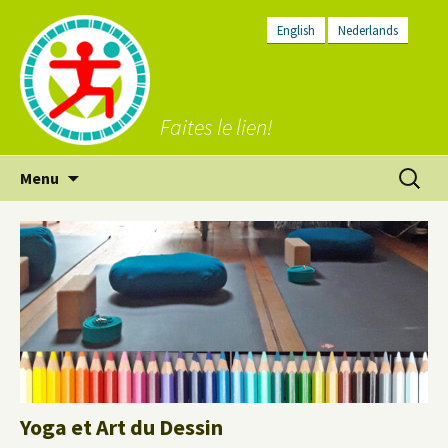
English
Nederlands
Faites le lien!
Aller
Recherc
Menu
au
contenu
Yoga et Art du Dessin