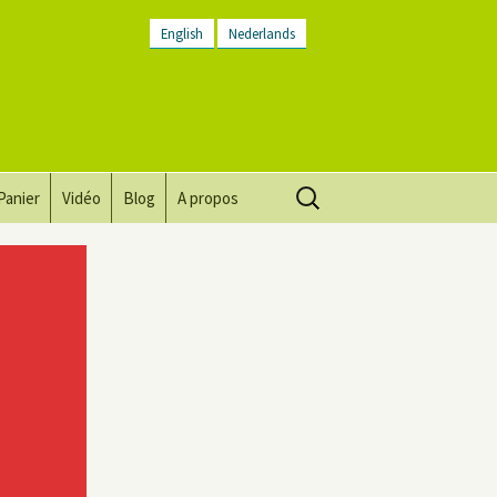
English
Nederlands
Rechercher :
Panier
Vidéo
Blog
A propos
Vision, mission, valeurs
Descriptif du lieu
Contactez-nous
Lettre d’infos
Conditions générales