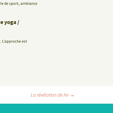
lle de sport, ambiance
e yoga /
t. L’approche est
La révélation de An
→