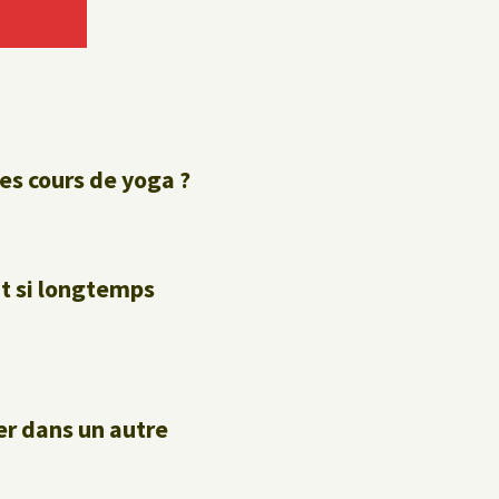
Politique de confidentialité
Livre d’hôtes
des cours de yoga ?
nt si longtemps
ler dans un autre