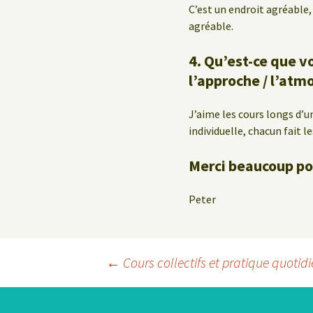
C’est un endroit agréable
agréable.
4. Qu’est-ce que v
l’approche / l’atm
J’aime les cours longs d’un
individuelle, chacun fait l
Merci beaucoup pou
Peter
Navigation
←
Cours collectifs et pratique quotid
des