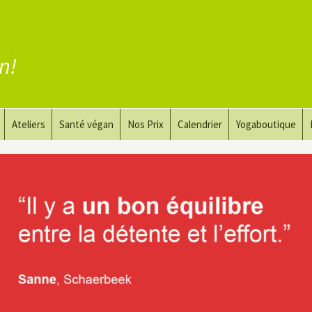
en!
Ateliers
Santé végan
Nos Prix
Calendrier
Yogaboutique
yoga
Yoga et art du dessin
Substituer la viande
guérir
Le Yoga Nu pour Hommes
Substituer les produits
laitiers
 privé
Substituer les œufs
Coaching vegan