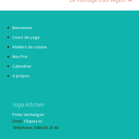
des
articles
Bienvenue
Cours de yoga
Ateliers de cuisine
Nos Prix
Calendrier
A propos
Yoga Kitchen
Peter Verhaegen
Email:
Cliquez ici
Téléphone: 0486 88 28 48