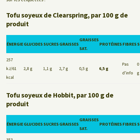
Tofu soyeux de Clearspring, par 100 g de
produit
GRAISSES
ÉNERGIE
GLUCIDES
SUCRES
GRAISSES
PROTÉINES
FIBRES
S
SAT.
257
Pas
0
kJ/61
2,8 g
1,1 g
2,7 g
0,5 g
6,5 g
d’info
g
kcal
Tofu soyeux de Hobbit, par 100 g de
produit
GRAISSES
ÉNERGIE
GLUCIDES
SUCRES
GRAISSES
PROTÉINES
FIBRES
S
SAT.
353