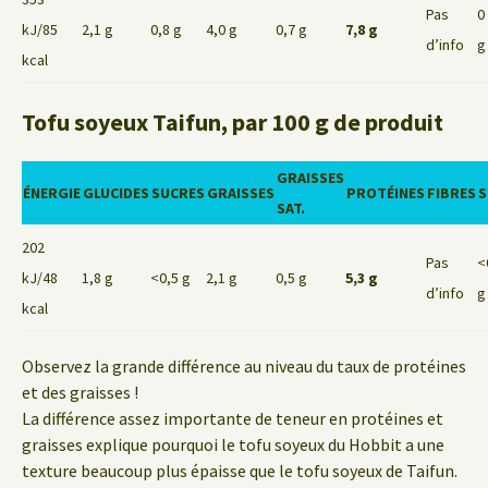
Pas
0
kJ/85
2,1 g
0,8 g
4,0 g
0,7 g
7,8 g
d’info
g
kcal
Tofu soyeux Taifun, par 100 g de produit
GRAISSES
ÉNERGIE
GLUCIDES
SUCRES
GRAISSES
PROTÉINES
FIBRES
S
SAT.
202
Pas
<
kJ/48
1,8 g
<0,5 g
2,1 g
0,5 g
5,3 g
d’info
g
kcal
Observez la grande différence au niveau du taux de protéines
et des graisses !
La différence assez importante de teneur en protéines et
graisses explique pourquoi le tofu soyeux du Hobbit a une
texture beaucoup plus épaisse que le tofu soyeux de Taifun.