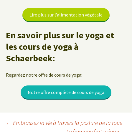
Lire plus sur l’alimentation végétale
En savoir plus sur le yoga et
les cours de yoga à
Schaerbeek:
Regardez notre offre de cours de yoga:
Notre offre complète de cours de yoga
Navigation
←
Embrassez la vie à travers la posture de la roue
Le fromage frais végan
→