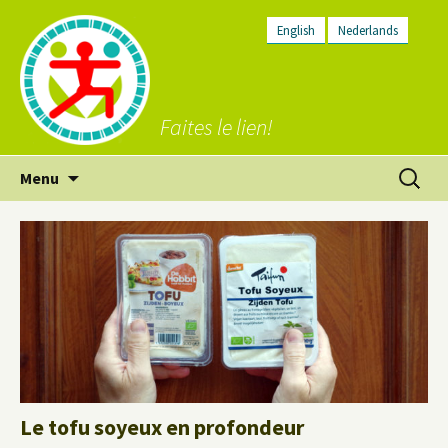
English
Nederlands
Faites le lien!
Aller
Recherc
Menu
au
contenu
Le tofu soyeux en profondeur