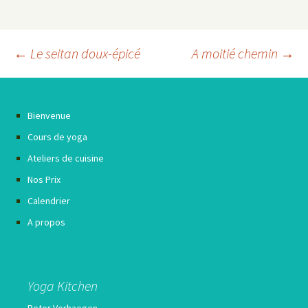
Navigation
←
Le seitan doux-épicé
A moitié chemin
→
des
articles
Bienvenue
Cours de yoga
Ateliers de cuisine
Nos Prix
Calendrier
A propos
Yoga Kitchen
Peter Verhaegen