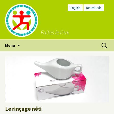
English
Nederlands
Faites le lien!
Aller
Recherc
Menu
au
contenu
Le rinçage néti