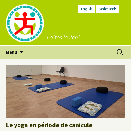
English
Nederlands
Faites le lien!
Aller
Recherc
Menu
au
contenu
Le yoga en période de canicule