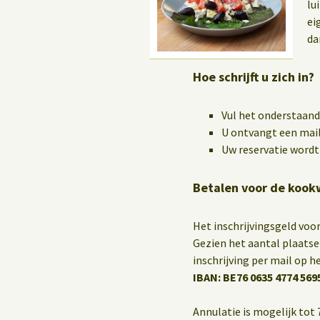
Yoga op het werk
lu
ei
da
Hoe schrijft u zich in?
Vul het onderstaand
U ontvangt een mail
Uw reservatie wordt 
Betalen voor de koo
Het inschrijvingsgeld vo
Gezien het aantal plaatse
inschrijving per mail op
IBAN: BE76 0635 4774 569
Annulatie is mogelijk tot 