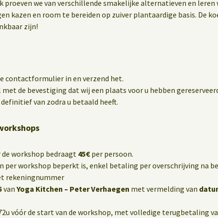
ik proeven we van verschillende smakelijke alternatieven en leren
gen kazen en room te bereiden op zuiver plantaardige basis. De ko
nkbaar zijn!
e contactformulier in en verzend het.
 met de bevestiging dat wij een plaats voor u hebben gereserveer
definitief van zodra u betaald heeft.
kworkshops
or de workshop bedraagt
45€
per persoon.
n per workshop beperkt is, enkel betaling per overschrijving na be
 het rekeningnummer
5
van
Yoga Kitchen – Peter Verhaegen
met vermelding van
datu
72u vóór de start van de workshop, met volledige terugbetaling van