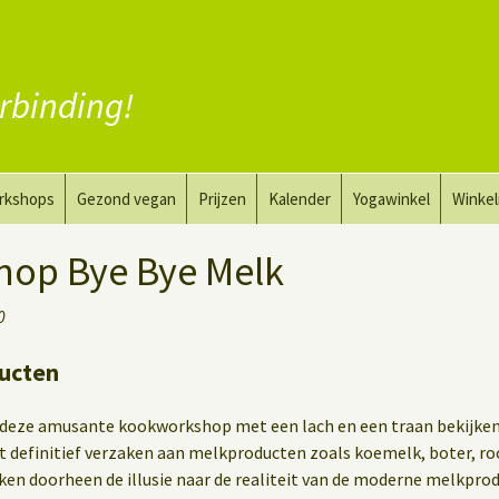
rbinding!
rkshops
Gezond vegan
Prijzen
Kalender
Yogawinkel
Winke
a en tekenkunst
Vervang vlees
op Bye Bye Melk
aktyoga voor mannen
Vervang zuivel
0
h
Vervang eieren
ucten
Vegan coaching
 deze amusante kookworkshop met een lach en een traan bekijken
t definitief verzaken aan melkproducten zoals koemelk, boter, ro
jken doorheen de illusie naar de realiteit van de moderne melkprod