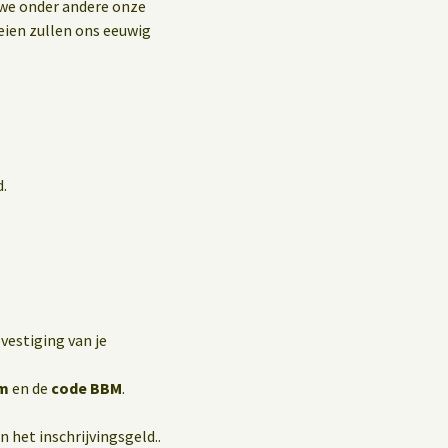
Privacybeleid
 we onder andere onze
eien zullen ons eeuwig
Gastenboek
d.
vestiging van je
m
en de
code BBM
.
 het inschrijvingsgeld..