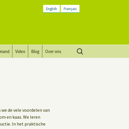
English
Français
Zoeken
lmand
Video
Blog
Over ons
naar:
Visie, missie, waarden.
Plaatsbeschrijving
Contact
Nieuwsbrief
 we de vele voordelen van
Algemene voorwaarden
om en kaas. We leren
uctie. In het praktische