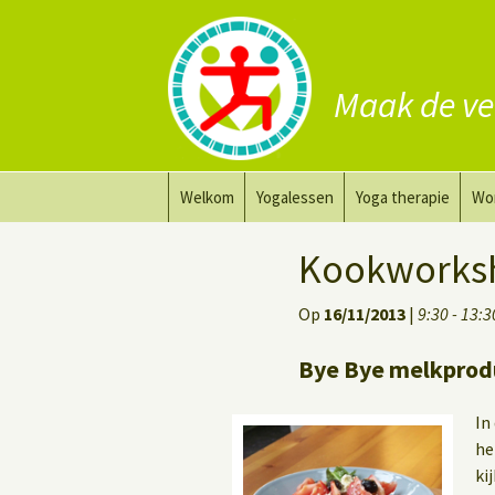
Maak de ve
Ga
Welkom
Yogalessen
Yoga therapie
Wo
naar
de
Prana Yoga
Yoga aanpassing
Yog
Kookworksh
inhoud
Prana Yoga Flow Basic
Yoga voor heling
Na
Op
16/11/2013
|
9:30 - 13:3
Rugyoga
Personal Yoga Coac
Bye Bye melkprod
Yoga voor herstel
In
Deep Stretch Yin Yoga
he
ki