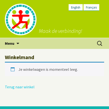
English
Français
Maak de verbinding!
Ga
Zoeken
Menu
naar
naar:
de
Winkelmand
inhoud
Je winkelwagen is momenteel leeg.
Terug naar winkel