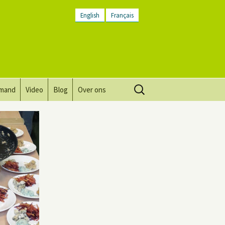
English
Français
Zoeken
lmand
Video
Blog
Over ons
naar:
Visie, missie, waarden.
Plaatsbeschrijving
Contact
Nieuwsbrief
Algemene voorwaarden