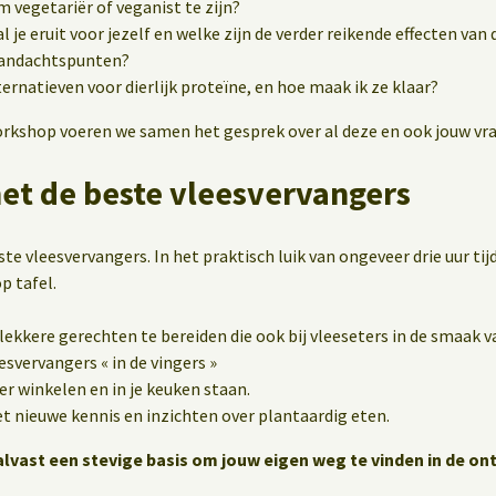
 vegetariër of veganist te zijn?
 je eruit voor jezelf en welke zijn de verder reikende effecten van 
 aandachtspunten?
ternatieven voor dierlijk proteïne, en hoe maak ik ze klaar?
workshop voeren we samen het gesprek over al deze en ook jouw vr
met de beste vleesvervangers
te vleesvervangers. In het praktisch luik van ongeveer drie uur ti
p tafel.
lekkere gerechten te bereiden die ook bij vleeseters in de smaak v
esvervangers « in de vingers »
er winkelen en in je keuken staan.
et nieuwe kennis en inzichten over plantaardig eten.
lvast een stevige basis om jouw eigen weg te vinden in de on