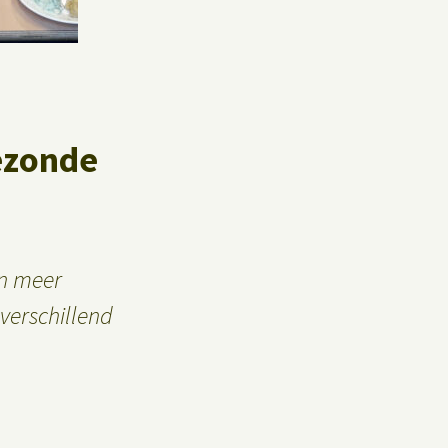
Privacybeleid
Gastenboek
ezonde
en meer
 verschillend