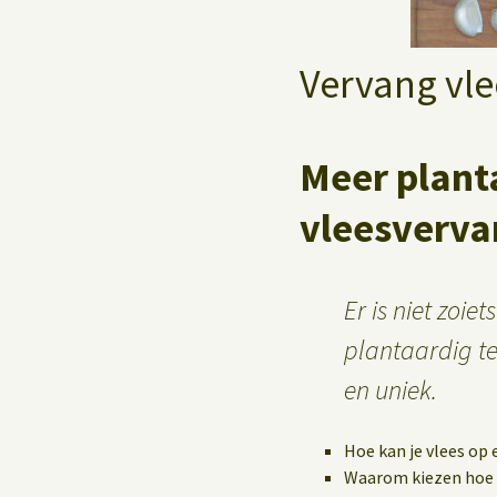
Yoga op het werk
Vervang vle
Meer plant
vleesverva
Er is niet zoie
plantaardig te 
en uniek.
Hoe kan je vlees op
Waarom kiezen hoe 