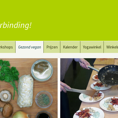
rbinding!
rkshops
Gezond vegan
Prijzen
Kalender
Yogawinkel
Winke
a en tekenkunst
Vervang vlees
aktyoga voor mannen
Vervang zuivel
h
Vervang eieren
Vegan coaching