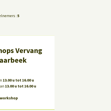
elnemers :
5
ops Vervang
haarbeek
an
13.00 u tot 16.00 u
van
13.00 u tot 16.00 u
é-workshop