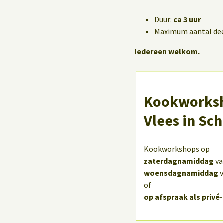
Duur:
ca 3 uur
Maximum aantal de
Iedereen welkom.
Kookworksh
Vlees in Sc
Kookworkshops op
zaterdagnamiddag
v
woensdagnamiddag
of
op afspraak als priv