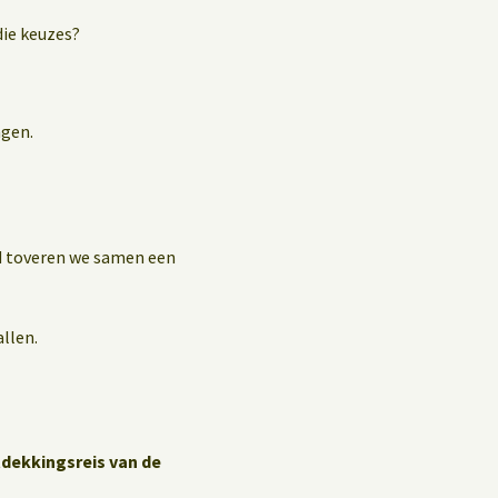
die keuzes?
agen.
jd toveren we samen een
allen.
tdekkingsreis van de