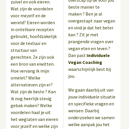
overstap op de voor jou
zuivel en ook eieren.
beste manier te
Wat zijn de voordelen
maken ? Ben je al
voor mezelf en de
overgestapt naar vegan
wereld? Eieren worden
en vind je dat het beter
in ontelbare recepten
kan ? Zit je met
gebruikt, hoofdzakelijk
prangende vragen over
voor de textuur en
vegan eten en leven ?
structuur van
Dan past
Individuele
gerechten. Ze zijn ook
Vegan Coaching
een bron van eiwitten.
waarschijnlijk best bij
Hoe vervang ik mijn
jou.
omelet? Welke
alternatieven zijn er?
We gaan daarbij uit van
Wat zijn de beste ? Kan
jouw individuele situatie
ik nog heerlijk stevig
en specifieke vragen en
gebak maken? Welke
wensen. Daarbij
voordelen haal je uit
onderzoeken we samen
het weglaten van eieren
welke aanpak jou het
voor jezelf en welke zijn