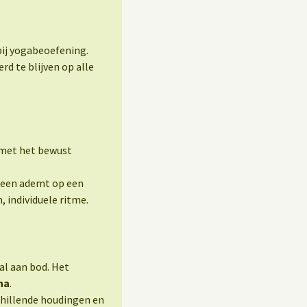
 bij yogabeoefening.
 te blijven op alle
met het bewust
ereen ademt op een
 individuele ritme.
l aan bod. Het
na
.
schillende houdingen en