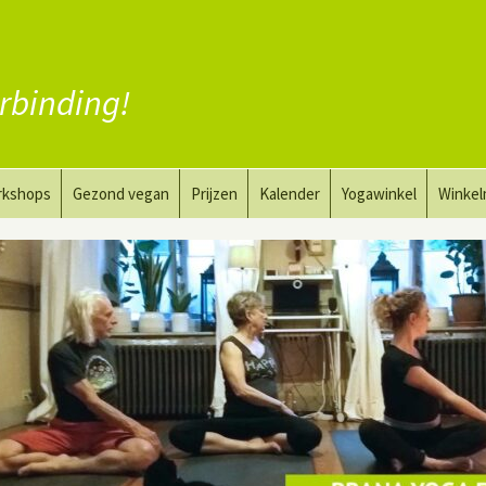
rbinding!
rkshops
Gezond vegan
Prijzen
Kalender
Yogawinkel
Winke
a en tekenkunst
Vervang vlees
ktyoga voor mannen
Vervang zuivel
h
Vervang eieren
Vegan coaching