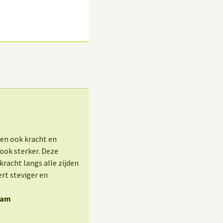
 en ook kracht en
 ook sterker. Deze
racht langs alle zijden
rt steviger en
haam