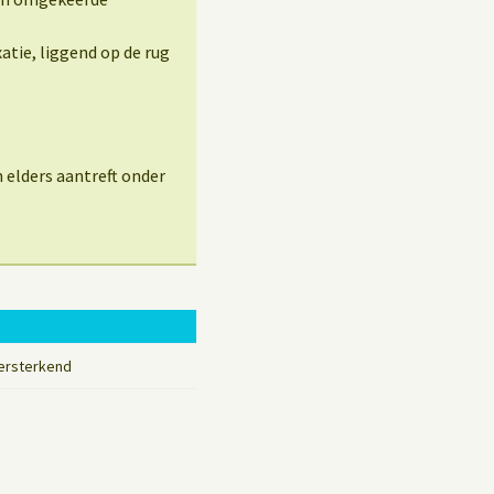
tie, liggend op de rug
 elders aantreft onder
ersterkend