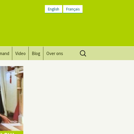
English
Français
Zoeken
lmand
Video
Blog
Over ons
naar:
Visie, missie, waarden.
Plaatsbeschrijving
Contact
Nieuwsbrief
Algemene voorwaarden