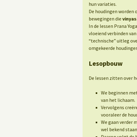
hun variaties.
De houdingen worden op
bewegingen die
vinyas
In de lessen Prana Yoga
vloeiend verbinden va
“technische” uitleg ov
omgekeerde houdingen
Lesopbouw
De lessen zitten over h
We beginnen met 
van het lichaam.
Vervolgens creër
vooraleer de hou
We gaan verder m
wel bekend staa
Daarop volgt de 