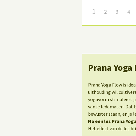
1
2
3
4
Prana Yoga
Prana Yoga Flow is ide
uithouding wil cultiver
yogavorm stimuleert je
van je ledematen. Dat 
bewuster staan, en je 
Na een les Prana Yoga
Het effect van de les bl