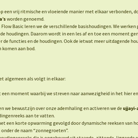
 een vrij ritmische en vloeiende manier met elkaar verbonden, d
a’s
worden genoemd.
 Flow Basic leren we de verschillende basishoudingen. We werken g
n de houdingen. Daarom wordt in een les af en toe een moment ge
er de functies en de houdingen. Ook de ietwat meer uitdagende ho
 komen aan bod.
et algemeen als volgt in elkaar:
een moment waarbij we streven naar aanwezigheid in het hier e
en we bewustzijn over onze ademhaling en activeren we de
ujjayi
dingenreeks aan te vatten.
et een korte opwarming gevolgd door dynamische reeksen van ho
n onder de naam “zonnegroeten”.
houdingenreeks die is opgebouwd uit staande, zittende, liggende