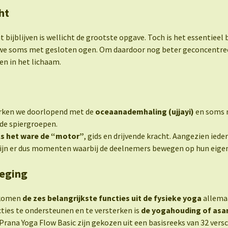
ht
t bijblijven is wellicht de grootste opgave. Toch is het essentieel
we soms met gesloten ogen. Om daardoor nog beter geconcentreerd
n in het lichaam.
erken we doorlopend met de
oceaanademhaling (ujjayi)
en soms 
de spiergroepen.
ls het ware de “motor”
, gids en drijvende kracht. Aangezien ied
zijn er dus momenten waarbij de deelnemers bewegen op hun eigen,
eging
 komen
de zes belangrijkste functies uit de fysieke yoga
allemaa
ties te ondersteunen en te versterken is
de yogahouding of asa
 Prana Yoga Flow Basic zijn gekozen uit een basisreeks van 32 ver