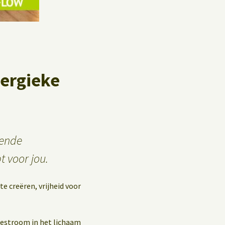
Privacybeleid
Gastenboek
nergieke
tende
t voor jou.
e creëren, vrijheid voor
iestroom in het lichaam