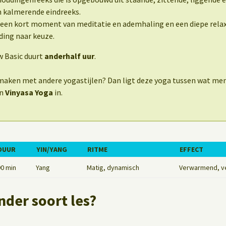
 kalmerende eindreeks.
een kort moment van meditatie en ademhaling en een diepe relaxa
ding naar keuze.
w Basic duurt
anderhalf uur
.
g maken met andere yogastijlen? Dan ligt deze yoga tussen wat men
n
Vinyasa Yoga
in.
DUUR
YIN/YANG
RITME
EFFECT
90 min
Yang
Matig, dynamisch
Verwarmend, v
nder soort les?