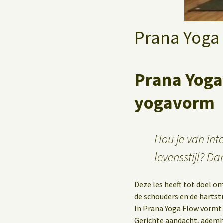
Yoga op het werk
Prana Yoga 
Prana Yoga
yogavorm
Hou je van int
levensstijl? Da
Deze les heeft tot doel om
de schouders en de hartstr
In Prana Yoga Flow vormt 
Gerichte aandacht, ademh