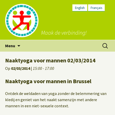
English
Français
Maak de verbinding!
Ga
Zoeken
Menu
naar
naar:
de
Naaktyoga voor mannen 02/03/2014
inhoud
Op
02/03/2014
|
15:00 - 17:00
Naaktyoga voor mannen in Brussel
Ontdek de weldaden van yoga zonder de belemmering van
kledij en geniet van het naakt samenzijn met andere
mannen in een niet-sexuele context.