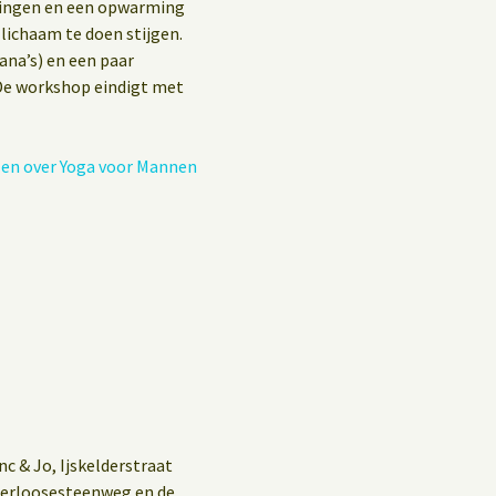
Privacybeleid
ningen en een opwarming
lichaam te doen stijgen.
Gastenboek
na’s) en een paar
De workshop eindigt met
zen over Yoga voor Mannen
 & Jo, Ijskelderstraat
Waterloosesteenweg en de