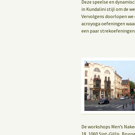
Yoga op het werk
Deze speelse en dynamis
in Kundalini stijl om de 
Vervolgens doorlopen we 
acroyoga oefeningen waa
een paar strekoefeningen i
De workshops Men’s Naked
18, 1060 Sint-Gillis, Brus