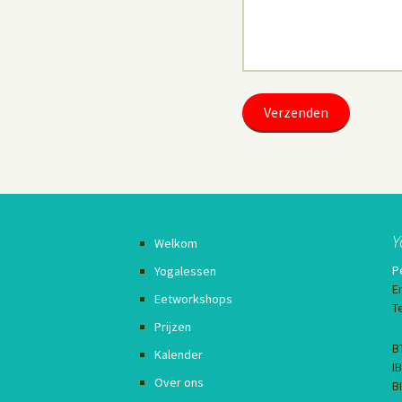
Y
Welkom
P
Yogalessen
E
Eetworkshops
T
Prijzen
B
Kalender
I
Over ons
B