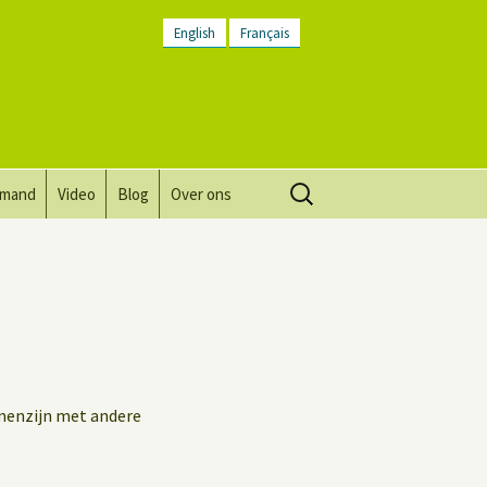
English
Français
Zoeken
lmand
Video
Blog
Over ons
naar:
Visie, missie, waarden.
Plaatsbeschrijving
Contact
Nieuwsbrief
amenzijn met andere
Algemene voorwaarden