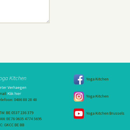
oga Kitchen
Yoga Kitchen
eter Verhaegen
mail:
Klik hier
Yoga Kitchen
elefoon: 0486 88 28 48
TW: BE 0537 236 379
Yoga Kitchen Brussels
BAN: BE76 0635 4774 5695
IC: GKCC BE BB