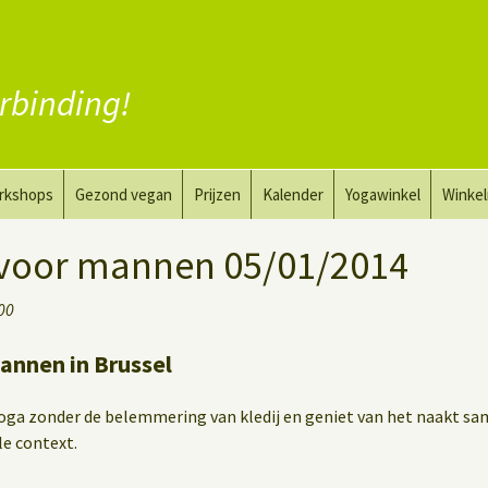
rbinding!
rkshops
Gezond vegan
Prijzen
Kalender
Yogawinkel
Winke
a en tekenkunst
Vervang vlees
voor mannen 05/01/2014
aktyoga voor mannen
Vervang zuivel
:00
h
Vervang eieren
annen in Brussel
Vegan coaching
oga zonder de belemmering van kledij en geniet van het naakt s
e context.