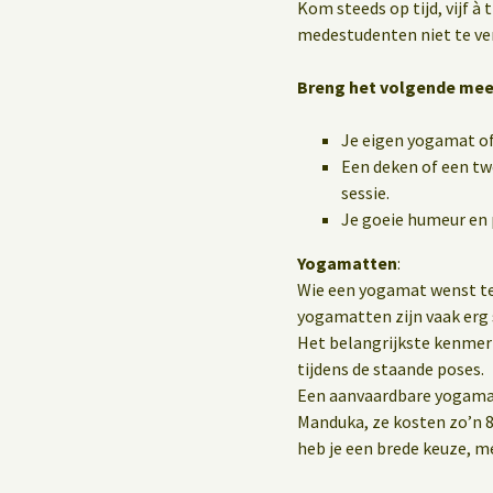
Kom steeds op tijd, vijf à
medestudenten niet te ve
Breng het volgende mee
Je eigen yogamat o
Een deken of een tw
sessie.
Je goeie humeur en 
Yogamatten
:
Wie een yogamat wenst te
yogamatten zijn vaak erg 
Het belangrijkste kenmerk 
tijdens de staande poses.
Een aanvaardbare yogamat 
Manduka, ze kosten zo’n 8
heb je een brede keuze, 