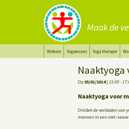
Maak de ve
Ga
Welkom
Yogalessen
Yoga therapie
Wo
naar
de
Prana Yoga
Yoga aanpassing
Yog
Naaktyoga 
inhoud
Prana Yoga Flow Basic
Yoga voor heling
Na
Op
05/01/2014
|
15:00 - 17
Rugyoga
Personal Yoga Coac
Naaktyoga voor m
Yoga voor herstel
Ontdek de weldaden van y
Deep Stretch Yin Yoga
mannen in een niet-sexuel