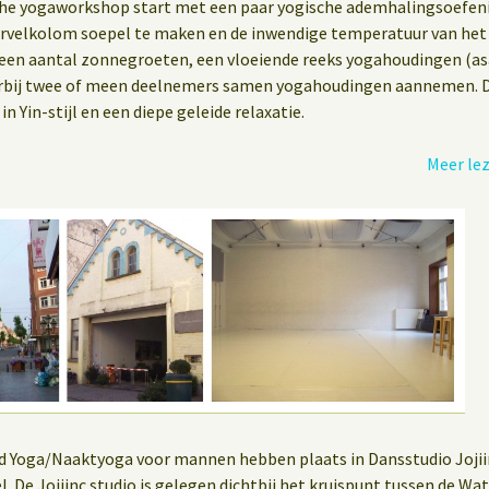
che yogaworkshop start met een paar yogische ademhalingsoefe
wervelkolom soepel te maken en de inwendige temperatuur van het 
een aantal zonnegroeten, een vloeiende reeks yogahoudingen (asa
rbij twee of meen deelnemers samen yogahoudingen aannemen. 
n Yin-stijl en een diepe geleide relaxatie.
Meer le
 Yoga/Naaktyoga voor mannen hebben plaats in Dansstudio Jojiinc
sel. De Jojiinc studio is gelegen dichtbij het kruispunt tussen de 