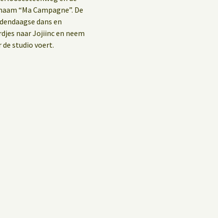
e naam “Ma Campagne”. De
hedendaagse dans en
rdjes naar Jojiinc en neem
 de studio voert.