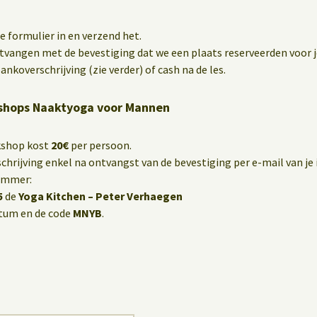
 formulier in en verzend het.
ntvangen met de bevestiging dat we een plaats reserveerden voor j
ankoverschrijving (zie verder) of cash na de les.
shops Naaktyoga voor Mannen
kshop kost
20€
per persoon.
hrijving enkel na ontvangst van de bevestiging per e-mail van je i
ummer:
5
de
Yoga Kitchen – Peter Verhaegen
tum en de code
MNYB
.