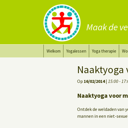
Maak de ve
Ga
Welkom
Yogalessen
Yoga therapie
Wo
naar
de
Prana Yoga
Yoga aanpassing
Yog
Naaktyoga 
inhoud
Prana Yoga Flow Basic
Yoga voor heling
Na
Op
16/02/2014
|
15:00 - 17
Rugyoga
Personal Yoga Coac
Naaktyoga voor m
Yoga voor herstel
Ontdek de weldaden van y
Deep Stretch Yin Yoga
mannen in een niet-sexuel