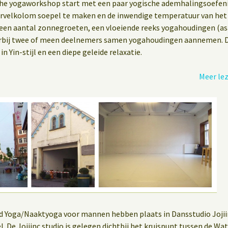
che yogaworkshop start met een paar yogische ademhalingsoefe
wervelkolom soepel te maken en de inwendige temperatuur van het 
een aantal zonnegroeten, een vloeiende reeks yogahoudingen (asa
rbij twee of meen deelnemers samen yogahoudingen aannemen. 
n Yin-stijl en een diepe geleide relaxatie.
Meer le
 Yoga/Naaktyoga voor mannen hebben plaats in Dansstudio Jojiinc
sel. De Jojiinc studio is gelegen dichtbij het kruispunt tussen de 