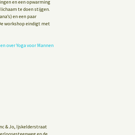
Privacybeleid
ningen en een opwarming
lichaam te doen stijgen.
Gastenboek
na’s) en een paar
De workshop eindigt met
zen over Yoga voor Mannen
 & Jo, Ijskelderstraat
Waterloosesteenweg en de