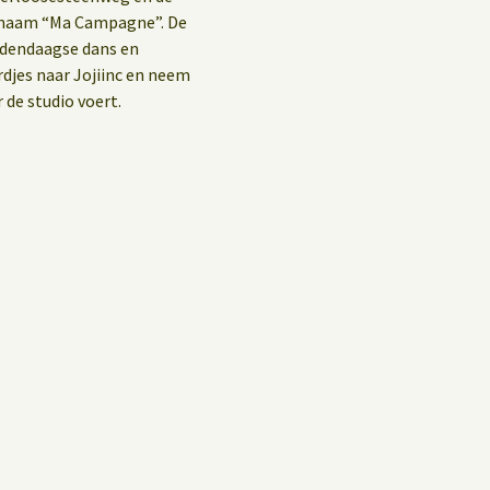
e naam “Ma Campagne”. De
hedendaagse dans en
rdjes naar Jojiinc en neem
 de studio voert.