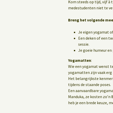
Kom steeds op tijd, vijf à
medestudenten niet te ve
Breng het volgende mee
Je eigen yogamat o
Een deken of een tw
sessie.
Je goeie humeur en 
Yogamatten
:
Wie een yogamat wenst te
yogamatten zijn vaak erg 
Het belangrijkste kenmerk 
tijdens de staande poses.
Een aanvaardbare yogamat 
Manduka, ze kosten zo’n 8
heb je een brede keuze, 