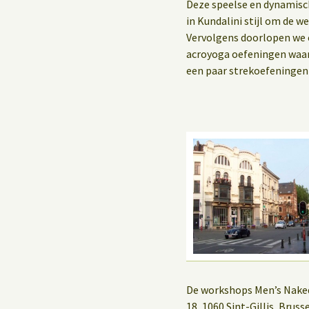
Yoga op het werk
Deze speelse en dynamis
in Kundalini stijl om de 
Vervolgens doorlopen we 
acroyoga oefeningen waa
een paar strekoefeningen i
De workshops Men’s Naked
18, 1060 Sint-Gillis, Brus