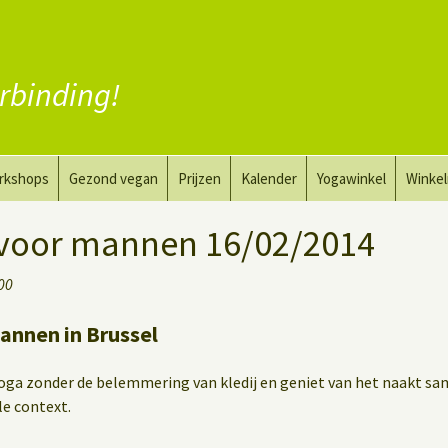
rbinding!
rkshops
Gezond vegan
Prijzen
Kalender
Yogawinkel
Winke
a en tekenkunst
Vervang vlees
voor mannen 16/02/2014
aktyoga voor mannen
Vervang zuivel
:00
h
Vervang eieren
annen in Brussel
Vegan coaching
oga zonder de belemmering van kledij en geniet van het naakt s
e context.