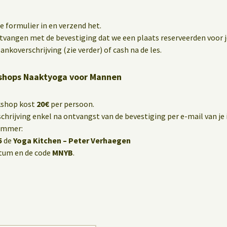
 formulier in en verzend het.
ntvangen met de bevestiging dat we een plaats reserveerden voor j
ankoverschrijving (zie verder) of cash na de les.
shops Naaktyoga voor Mannen
kshop kost
20€
per persoon.
hrijving enkel na ontvangst van de bevestiging per e-mail van je i
ummer:
5
de
Yoga Kitchen – Peter Verhaegen
tum en de code
MNYB
.