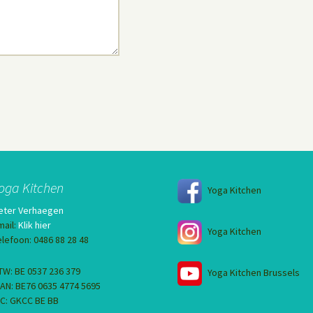
oga Kitchen
Yoga Kitchen
eter Verhaegen
mail:
Klik hier
Yoga Kitchen
elefoon: 0486 88 28 48
TW: BE 0537 236 379
Yoga Kitchen Brussels
BAN: BE76 0635 4774 5695
IC: GKCC BE BB