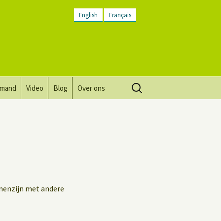
English
Français
Zoeken
lmand
Video
Blog
Over ons
naar:
Visie, missie, waarden.
Plaatsbeschrijving
Contact
Nieuwsbrief
amenzijn met andere
Algemene voorwaarden