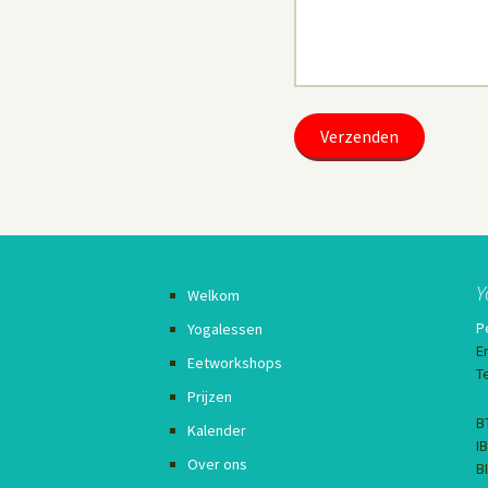
Y
Welkom
P
Yogalessen
E
Eetworkshops
T
Prijzen
B
Kalender
I
Over ons
B