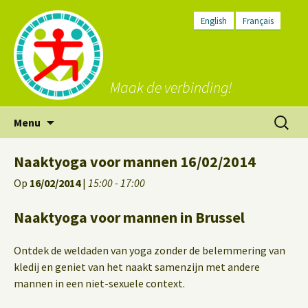
English
Français
Maak de verbinding!
Ga
Zoeken
Menu
naar
naar:
de
Naaktyoga voor mannen 16/02/2014
inhoud
Op
16/02/2014
|
15:00 - 17:00
Naaktyoga voor mannen in Brussel
Ontdek de weldaden van yoga zonder de belemmering van
kledij en geniet van het naakt samenzijn met andere
mannen in een niet-sexuele context.