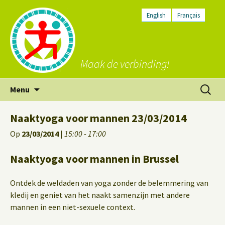
English
Français
Maak de verbinding!
Ga
Zoeken
Menu
naar
naar:
de
Naaktyoga voor mannen 23/03/2014
inhoud
Op
23/03/2014
|
15:00 - 17:00
Naaktyoga voor mannen in Brussel
Ontdek de weldaden van yoga zonder de belemmering van
kledij en geniet van het naakt samenzijn met andere
mannen in een niet-sexuele context.