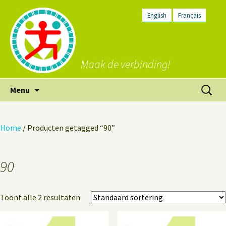
English
Français
Maak de verbinding!
Ga
Zoeken
Menu
naar
naar:
de
inhoud
Home
/ Producten getagged “90”
90
Toont alle 2 resultaten