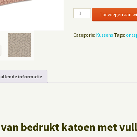
Oogkussen
Toevoegen aan w
Cirkels
aantal
Categorie:
Kussens
Tags:
onts
ullende informatie
van bedrukt katoen met vull