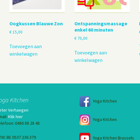
Oogkussen Blauwe Zon
Ontspanningsmassage
enkel 60 minuten
€
15,00
€
70,00
Toevoegen aan
Toevoegen aan
winkelwagen
winkelwagen
oga Kitchen
Yoga Kitchen
eter Verhaegen
mail:
Klik hier
Yoga Kitchen
elefoon: 0486 88 28 48
TW: BE 0537 236 379
Yoga Kitchen Brussels