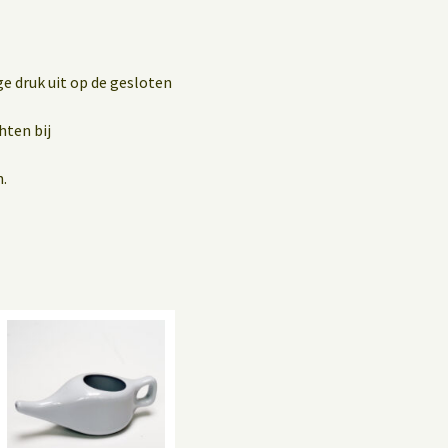
ge druk uit op de gesloten
hten bij
n.