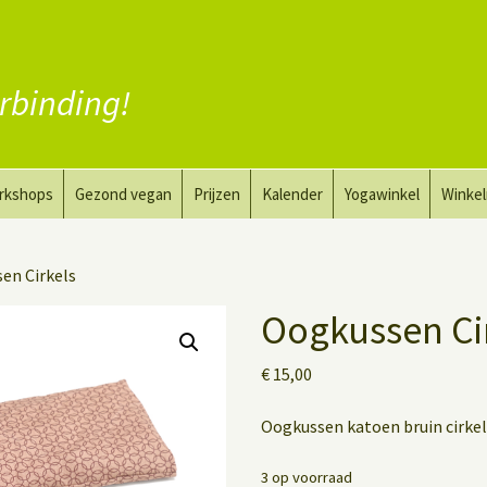
rbinding!
rkshops
Gezond vegan
Prijzen
Kalender
Yogawinkel
Winke
a en tekenkunst
Vervang vlees
en Cirkels
aktyoga voor mannen
Vervang zuivel
Oogkussen Ci
h
Vervang eieren
€
15,00
Vegan coaching
Oogkussen katoen bruin cirke
3 op voorraad