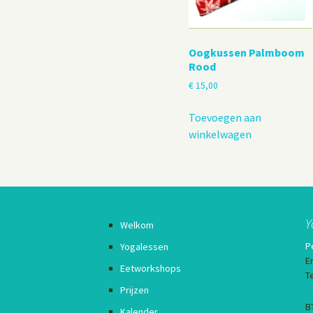
Oogkussen Palmboom
Rood
€
15,00
Toevoegen aan
winkelwagen
Y
Welkom
P
Yogalessen
E
Eetworkshops
T
Prijzen
B
Kalender