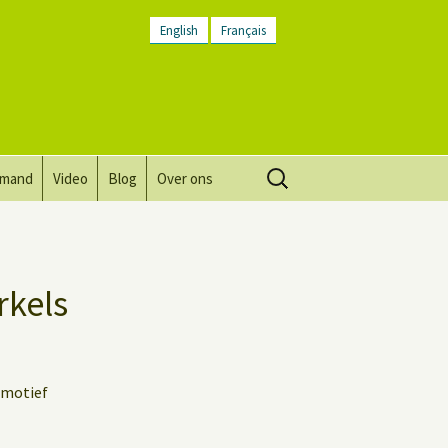
English
Français
Zoeken
lmand
Video
Blog
Over ons
naar:
Visie, missie, waarden.
Plaatsbeschrijving
rkels
Contact
Nieuwsbrief
lmotief
Algemene voorwaarden