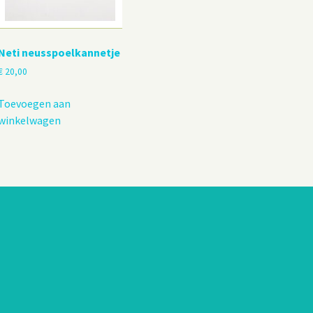
Neti neusspoelkannetje
€
20,00
Toevoegen aan
winkelwagen