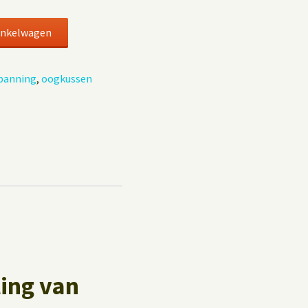
Privacybeleid
Gastenboek
inkelwagen
panning
,
oogkussen
ing van