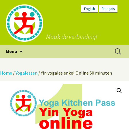
English
Français
Maak de verbinding!
Ga
Zoeken
Menu
naar
naar:
de
inhoud
Home
/
Yogalessen
/ Yin yogales enkel Online 60 minuten