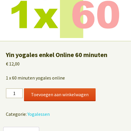
Yin yogales enkel Online 60 minuten
€
12,00
1 x 60 minuten yogales online
Yin
Toevoegen aan winkelwagen
yogales
enkel
Online
Categorie:
Yogalessen
60
minuten