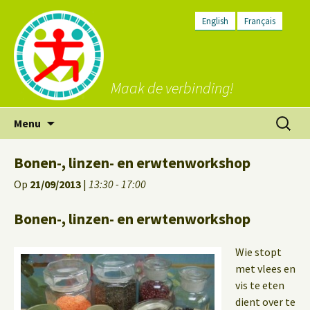
English
Français
Maak de verbinding!
Ga
Zoeken
Menu
naar
naar:
de
Bonen-, linzen- en erwtenworkshop
inhoud
Op
21/09/2013
|
13:30 - 17:00
Bonen-, linzen- en erwtenworkshop
Wie stopt
met vlees en
vis te eten
dient over te