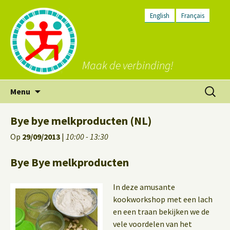
English
Français
Maak de verbinding!
Ga
Zoeken
Menu
naar
naar:
de
Bye bye melkproducten (NL)
inhoud
Op
29/09/2013
|
10:00 - 13:30
Bye Bye melkproducten
In deze amusante
kookworkshop met een lach
en een traan bekijken we de
vele voordelen van het