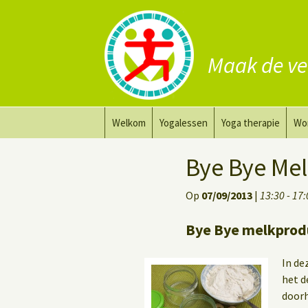
Maak de ve
Ga
Welkom
Yogalessen
Yoga therapie
Wo
naar
de
Prana Yoga
Yoga aanpassing
Yog
Bye Bye Me
inhoud
Prana Yoga Flow Basic
Yoga voor heling
Na
Op
07/09/2013
|
13:30 - 17
Rugyoga
Personal Yoga Coac
Bye Bye melkprod
Yoga voor herstel
In de
Deep Stretch Yin Yoga
het d
doorh