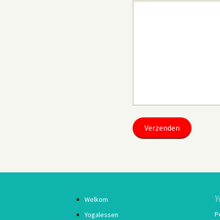
Y
Welkom
P
Yogalessen