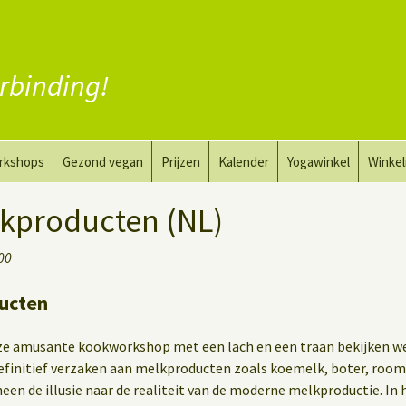
rbinding!
rkshops
Gezond vegan
Prijzen
Kalender
Yogawinkel
Winke
a en tekenkunst
Vervang vlees
lkproducten (NL)
aktyoga voor mannen
Vervang zuivel
:00
h
Vervang eieren
ucten
Vegan coaching
ze amusante kookworkshop met een lach en een traan bekijken we
efinitief verzaken aan melkproducten zoals koemelk, boter, room 
een de illusie naar de realiteit van de moderne melkproductie. In 