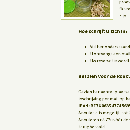
Yoga op het werk
proev
“kaze
zijn!
Hoe schrijft u zich in?
Vul het onderstaand
U ontvangt een mail
Uw reservatie wordt 
Betalen voor de koo
Gezien het aantal plaatse
inschrijving per mail op
IBAN: BE76 0635 4774 569
Annulatie is mogelijk tot 
Annuleren ná 72u vóór de 
terugbetaald.