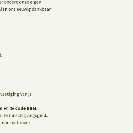
Privacybeleid
er andere onze eigen
ullen ons eeuwig dankbaar
Gastenboek
d.
vestiging van je
m
en de
code BBM
.
 het inschrijvingsgeld..
t dan niet meer