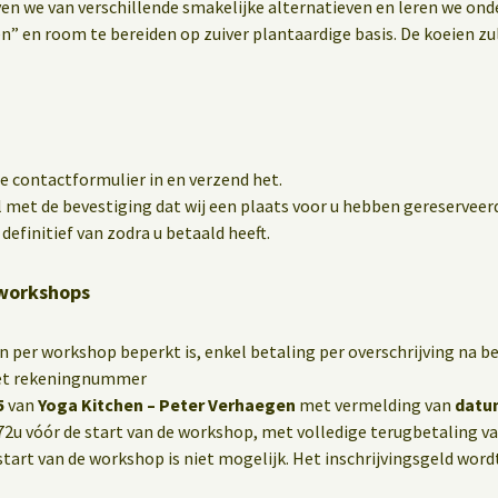
en we van verschillende smakelijke alternatieven en leren we ond
n” en room te bereiden op zuiver plantaardige basis. De koeien z
e contactformulier in en verzend het.
 met de bevestiging dat wij een plaats voor u hebben gereserveer
definitief van zodra u betaald heeft.
kworkshops
n per workshop beperkt is, enkel betaling per overschrijving na be
 het rekeningnummer
5
van
Yoga Kitchen – Peter Verhaegen
met vermelding van
datu
72u vóór de start van de workshop, met volledige terugbetaling van
start van de workshop is niet mogelijk. Het inschrijvingsgeld word