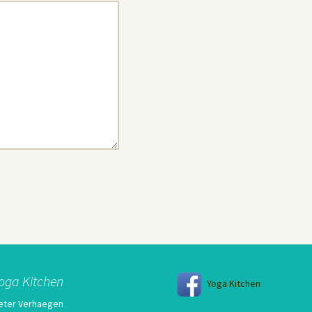
oga Kitchen
Yoga Kitchen
eter Verhaegen