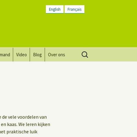
English
Français
Zoeken
lmand
Video
Blog
Over ons
naar:
Visie, missie, waarden.
Plaatsbeschrijving
Contact
Nieuwsbrief
 de vele voordelen van
Algemene voorwaarden
en kaas. We leren kijken
het praktische luik