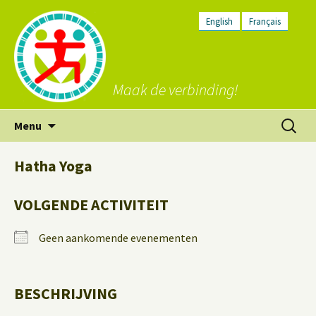
English
Français
Maak de verbinding!
Ga
Zoeken
Menu
naar
naar:
de
Hatha Yoga
inhoud
VOLGENDE ACTIVITEIT
Geen aankomende evenementen
BESCHRIJVING