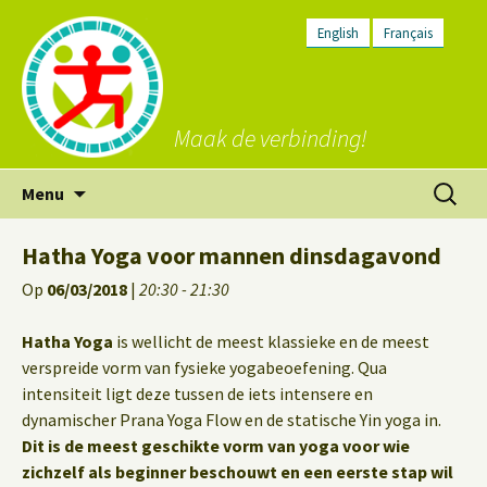
English
Français
Maak de verbinding!
Ga
Zoeken
Menu
naar
naar:
de
Hatha Yoga voor mannen dinsdagavond
inhoud
Op
06/03/2018
|
20:30 - 21:30
Hatha Yoga
is wellicht de meest klassieke en de meest
verspreide vorm van fysieke yogabeoefening. Qua
intensiteit ligt deze tussen de iets intensere en
dynamischer Prana Yoga Flow en de statische Yin yoga in.
Dit is de meest geschikte vorm van yoga voor wie
zichzelf als beginner beschouwt en een eerste stap wil