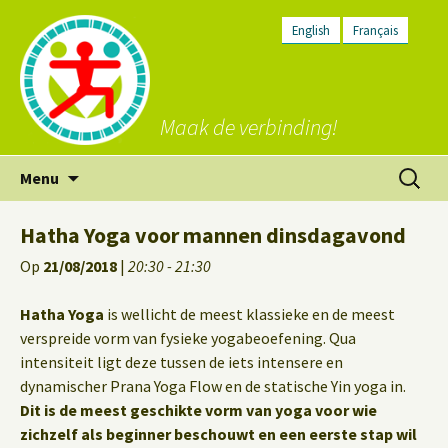
English
Français
Maak de verbinding!
Ga
Zoeken
Menu
naar
naar:
de
Hatha Yoga voor mannen dinsdagavond
inhoud
Op
21/08/2018
|
20:30 - 21:30
Hatha Yoga
is wellicht de meest klassieke en de meest
verspreide vorm van fysieke yogabeoefening. Qua
intensiteit ligt deze tussen de iets intensere en
dynamischer Prana Yoga Flow en de statische Yin yoga in.
Dit is de meest geschikte vorm van yoga voor wie
zichzelf als beginner beschouwt en een eerste stap wil