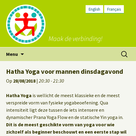
English
Français
Maak de verbinding!
Ga
Zoeken
Menu
naar
naar:
de
Hatha Yoga voor mannen dinsdagavond
inhoud
Op
28/08/2018
|
20:30 - 21:30
Hatha Yoga
is wellicht de meest klassieke en de meest
verspreide vorm van fysieke yogabeoefening. Qua
intensiteit ligt deze tussen de iets intensere en
dynamischer Prana Yoga Flow en de statische Yin yoga in.
Dit is de meest geschikte vorm van yoga voor wie
zichzelf als beginner beschouwt en een eerste stap wil