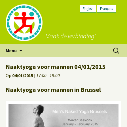
English
Français
Maak de verbinding!
Ga
Zoeken
Menu
naar
naar:
de
Naaktyoga voor mannen 04/01/2015
inhoud
Op
04/01/2015
|
17:00 - 19:00
Naaktyoga voor mannen in Brussel