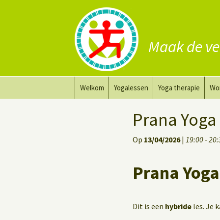
Maak de ve
Ga
Welkom
Yogalessen
Yoga therapie
Wo
naar
de
Prana Yoga
Yoga aanpassing
Yog
Prana Yoga
inhoud
Prana Yoga Flow Basic
Yoga voor heling
Na
Op
13/04/2026
|
19:00 - 20
Rugyoga
Personal Yoga Coac
Prana Yoga
Yoga voor herstel
Deep Stretch Yin Yoga
Dit is een
hybride
les. Je 