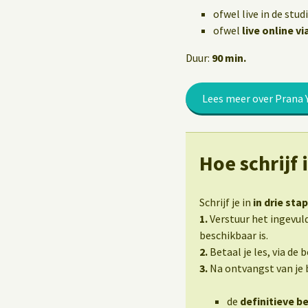
Yoga op het werk
ofwel live in de stud
ofwel
live online v
Duur:
90 min.
Lees meer over Prana 
Hoe schrijf 
Schrijf je in
in drie sta
1.
Verstuur het ingevuld
beschikbaar is.
2.
Betaal je les, via de 
3.
Na ontvangst van je b
de
definitieve b