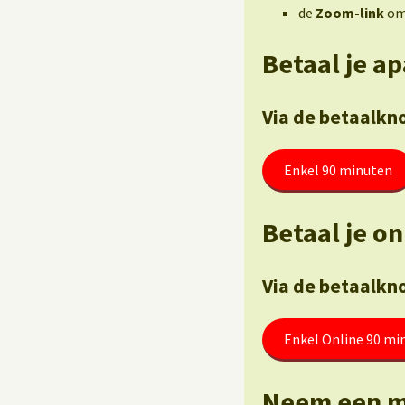
de
Zoom-link
om 
Betaal je a
Via de betaalkn
Enkel 90 minuten
Betaal je on
Via de betaalkn
Enkel Online 90 mi
Neem een m