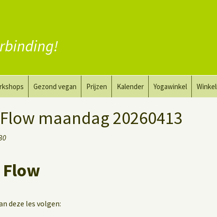
rbinding!
rkshops
Gezond vegan
Prijzen
Kalender
Yogawinkel
Winke
a en tekenkunst
Vervang vlees
 Flow maandag 20260413
aktyoga voor mannen
Vervang zuivel
:30
h
Vervang eieren
 Flow
Vegan coaching
kan deze les volgen: