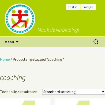
English
Français
Maak de verbinding!
Ga
Zoeken
Menu
naar
naar:
de
inhoud
Home
/ Producten getagged “coaching”
coaching
Toont alle 4 resultaten