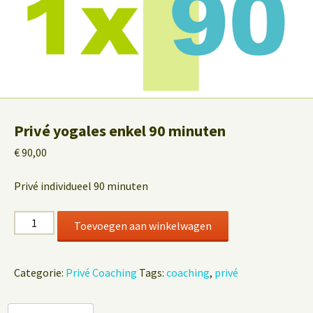
Privé yogales enkel 90 minuten
€
90,00
Privé individueel 90 minuten
Privé
Toevoegen aan winkelwagen
yogales
enkel
90
Categorie:
Privé Coaching
Tags:
coaching
,
privé
minuten
aantal