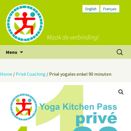
English
Français
Maak de verbinding!
Ga
Zoeken
Menu
naar
naar:
de
inhoud
Home
/
Privé Coaching
/ Privé yogales enkel 90 minuten