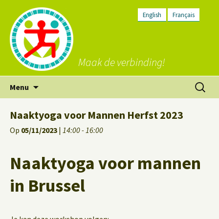
English
Français
Maak de verbinding!
Ga
Zoeken
Menu
naar
naar:
de
Naaktyoga voor Mannen Herfst 2023
inhoud
Op
05/11/2023
|
14:00 - 16:00
Naaktyoga voor mannen
in Brussel