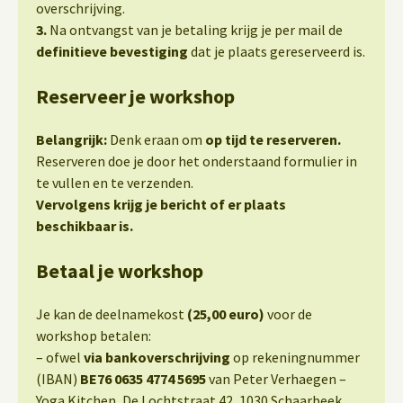
overschrijving.
3.
Na ontvangst van je betaling krijg je per mail de
definitieve bevestiging
dat je plaats gereserveerd is.
Reserveer je workshop
Belangrijk:
Denk eraan om
op tijd te reserveren.
Reserveren doe je door het onderstaand formulier in
te vullen en te verzenden.
Vervolgens krijg je bericht of er plaats
beschikbaar is.
Betaal je workshop
Je kan de deelnamekost
(25,00 euro)
voor de
workshop betalen:
– ofwel
via bankoverschrijving
op rekeningnummer
(IBAN)
BE76 0635 4774 5695
van Peter Verhaegen –
Yoga Kitchen, De Lochtstraat 42, 1030 Schaarbeek.