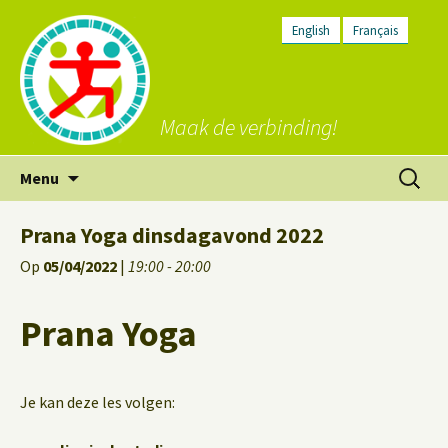
English
Français
Maak de verbinding!
Ga
Zoeken
Menu
naar
naar:
de
Prana Yoga dinsdagavond 2022
inhoud
Op
05/04/2022
|
19:00 - 20:00
Prana Yoga
Je kan deze les volgen: