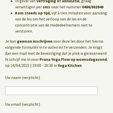
In geval van
vertraging of annulatie
, graag
verwittigen per
sms
naar het nummer
0486/882848
Kom steeds op tijd,
vijf à tien minuten voor aanvang
van de les om het verloop van de les en de
concentratie van de mededeelnemers niet te
verstoren.
Je kan
gewoon inschrijven
voor deze les door het hierna
volgende formulier in te vullen en te verzenden. Je krijgt
dan een mail met de bevestiging dat je plek is gereserveerd:
Ik schrijf me in voor
Prana Yoga Flow op woensdagavond
,
op 14/04/2021 | 19:00 - 20:30 in
Yoga Kitchen
Uw naam (verplicht)
Uw email (verplicht)