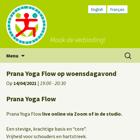
English
Français
Maak de verbinding!
Ga
Zoeken
Menu
naar
naar:
de
Prana Yoga Flow op woensdagavond
inhoud
Op
14/04/2021
|
19:00 - 20:30
Prana Yoga Flow
Prana Yoga Flow
live online via Zoom of in de studio.
Een stevige, krachtige basis en “core”.
Vrijheid voor schouders en hartstreek.