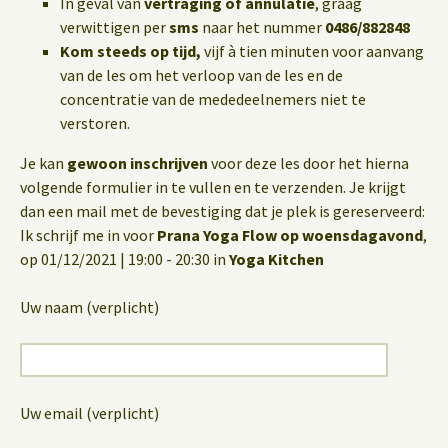
In geval van
vertraging of annulatie
, graag
verwittigen per
sms
naar het nummer
0486/882848
Kom steeds op tijd,
vijf à tien minuten voor aanvang
van de les om het verloop van de les en de
concentratie van de mededeelnemers niet te
verstoren.
Je kan
gewoon inschrijven
voor deze les door het hierna
volgende formulier in te vullen en te verzenden. Je krijgt
dan een mail met de bevestiging dat je plek is gereserveerd:
Ik schrijf me in voor
Prana Yoga Flow op woensdagavond
,
op 01/12/2021 | 19:00 - 20:30 in
Yoga Kitchen
Uw naam (verplicht)
Uw email (verplicht)