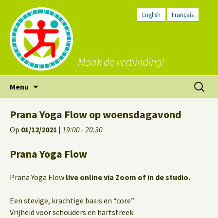
English
Français
Maak de verbinding!
Ga
Zoeken
Menu
naar
naar:
de
Prana Yoga Flow op woensdagavond
inhoud
Op
01/12/2021
|
19:00 - 20:30
Prana Yoga Flow
Prana Yoga Flow
live online via Zoom of in de studio.
Een stevige, krachtige basis en “core”.
Vrijheid voor schouders en hartstreek.