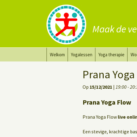
Maak de ve
Ga
Welkom
Yogalessen
Yoga therapie
Wo
naar
de
Prana Yoga
Yoga aanpassing
Yog
Prana Yoga
inhoud
Prana Yoga Flow Basic
Yoga voor heling
Na
Op
15/12/2021
|
19:00 - 20
Rugyoga
Personal Yoga Coac
Prana Yoga Flow
Yoga voor herstel
Prana Yoga Flow
live onli
Deep Stretch Yin Yoga
Een stevige, krachtige basi