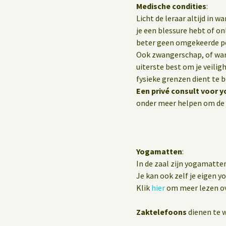
Medische condities
:
Licht de leraar altijd in 
je een blessure hebt of o
beter geen omgekeerde p
Ook zwangerschap, of wann
uiterste best om je veilig
fysieke grenzen dient te 
Een privé consult voor y
onder meer helpen om de 
Yogamatten
:
In de zaal zijn yogamatte
Je kan ook zelf je eigen 
Klik
hier
om meer lezen ov
Zaktelefoons
dienen te w