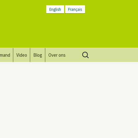
English
Français
Zoeken
lmand
Video
Blog
Over ons
naar:
Visie, missie, waarden.
Plaatsbeschrijving
Contact
Nieuwsbrief
Algemene voorwaarden