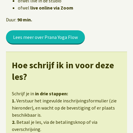
ofwel live in de studio
ofwel
live online via Zoom
Duur:
90 min.
Lees meer over Prana Yoga Flow
Hoe schrijf ik in voor deze
les?
Schrijf je in
in drie stappen:
1.
Verstuur het ingevulde inschrijvingsformulier (zie
hieronder), en wacht op de bevestiging of er plaats
beschikbaar is.
2.
Betaal je les, via de betalingsknop of via
overschrijving.