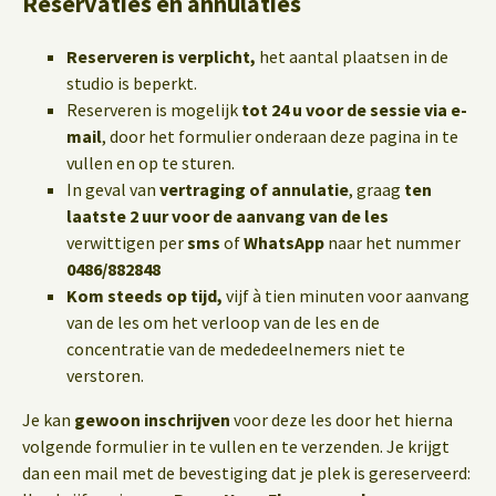
Reservaties en annulaties
Reserveren is verplicht,
het aantal plaatsen in de
studio is beperkt.
Reserveren is mogelijk
tot 24 u voor de sessie via e-
mail
, door het formulier onderaan deze pagina in te
vullen en op te sturen.
In geval van
vertraging of annulatie
, graag
ten
laatste 2 uur voor de aanvang van de les
verwittigen per
sms
of
WhatsApp
naar het nummer
0486/882848
Kom steeds op tijd,
vijf à tien minuten voor aanvang
van de les om het verloop van de les en de
concentratie van de mededeelnemers niet te
verstoren.
Je kan
gewoon inschrijven
voor deze les door het hierna
volgende formulier in te vullen en te verzenden. Je krijgt
dan een mail met de bevestiging dat je plek is gereserveerd: