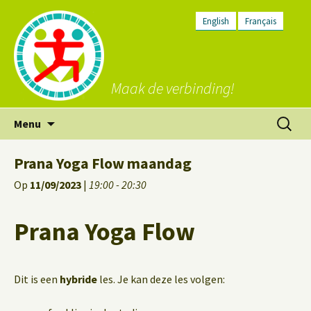
English
Français
Maak de verbinding!
Ga
Zoeken
Menu
naar
naar:
de
Prana Yoga Flow maandag
inhoud
Op
11/09/2023
|
19:00 - 20:30
Prana Yoga Flow
Dit is een
hybride
les. Je kan deze les volgen: