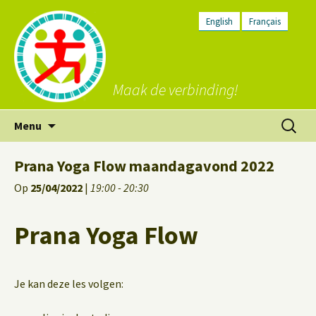
English
Français
Maak de verbinding!
Ga
Zoeken
Menu
naar
naar:
de
Prana Yoga Flow maandagavond 2022
inhoud
Op
25/04/2022
|
19:00 - 20:30
Prana Yoga Flow
Je kan deze les volgen: