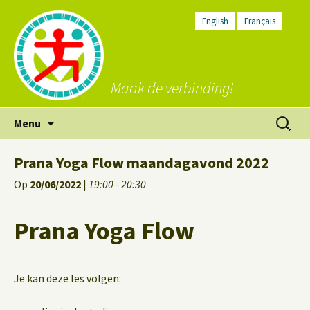
English
Français
Maak de verbinding!
Ga
Zoeken
Menu
naar
naar:
de
Prana Yoga Flow maandagavond 2022
inhoud
Op
20/06/2022
|
19:00 - 20:30
Prana Yoga Flow
Je kan deze les volgen: