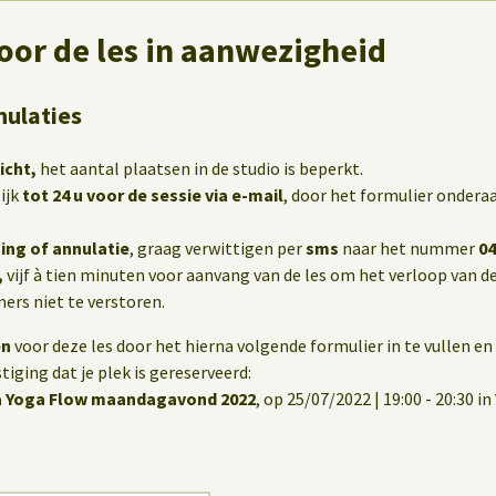
oor de les in aanwezigheid
nulaties
icht,
het aantal plaatsen in de studio is beperkt.
ijk
tot 24 u voor de sessie via e-mail
, door het formulier onderaa
ing of annulatie
, graag verwittigen per
sms
naar het nummer
04
,
vijf à tien minuten voor aanvang van de les om het verloop van de
rs niet te verstoren.
en
voor deze les door het hierna volgende formulier in te vullen en 
iging dat je plek is gereserveerd:
a Yoga Flow maandagavond 2022
, op 25/07/2022 | 19:00 - 20:30 in