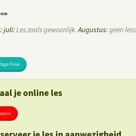
Zoom
 juli:
Les zoals gewoonlijk.
Augustus:
geen less
Yoga Flow
al je online les
nuten
eserveer je les in aanwezigheid