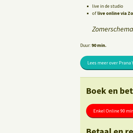
Yoga op het werk
live in de studio
of
live online via 
Zomerschema:
Duur:
90 min.
Lees meer over Prana 
Boek en beta
Enkel Online 90 mi
Betaal en r