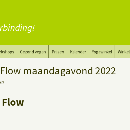
rbinding!
rkshops
Gezond vegan
Prijzen
Kalender
Yogawinkel
Winke
a en tekenkunst
Vervang vlees
 Flow maandagavond 2022
aktyoga voor mannen
Vervang zuivel
:30
h
Vervang eieren
 Flow
Vegan coaching