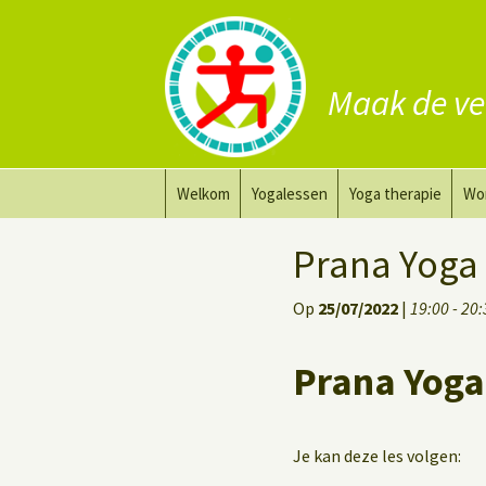
Maak de ve
Ga
Welkom
Yogalessen
Yoga therapie
Wo
naar
de
Prana Yoga
Yoga aanpassing
Yog
Prana Yoga
inhoud
Prana Yoga Flow Basic
Yoga voor heling
Na
Op
25/07/2022
|
19:00 - 20
Rugyoga
Personal Yoga Coac
Prana Yoga
Yoga voor herstel
Deep Stretch Yin Yoga
Je kan deze les volgen: