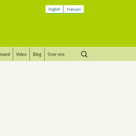
English
Français
Zoeken
lmand
Video
Blog
Over ons
naar:
Visie, missie, waarden.
Plaatsbeschrijving
Contact
Nieuwsbrief
Algemene voorwaarden