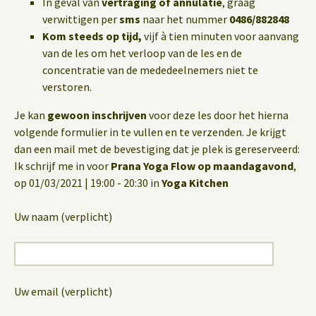
In geval van
vertraging of annulatie
, graag
verwittigen per
sms
naar het nummer
0486/882848
Kom steeds op tijd,
vijf à tien minuten voor aanvang
van de les om het verloop van de les en de
concentratie van de mededeelnemers niet te
verstoren.
Je kan
gewoon inschrijven
voor deze les door het hierna
volgende formulier in te vullen en te verzenden. Je krijgt
dan een mail met de bevestiging dat je plek is gereserveerd:
Ik schrijf me in voor
Prana Yoga Flow op maandagavond
,
op 01/03/2021 | 19:00 - 20:30 in
Yoga Kitchen
Uw naam (verplicht)
Uw email (verplicht)