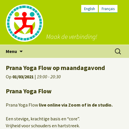
English
Français
Maak de verbinding!
Ga
Zoeken
Menu
naar
naar:
de
Prana Yoga Flow op maandagavond
inhoud
Op
01/03/2021
|
19:00 - 20:30
Prana Yoga Flow
Prana Yoga Flow
live online via Zoom of in de studio.
Een stevige, krachtige basis en “core”.
Vrijheid voor schouders en hartstreek.