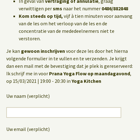
In geval van
vertraging of annulatie
, graag
verwittigen per
sms
naar het nummer
0486/882848
Kom steeds op tijd,
vijf à tien minuten voor aanvang
van de les om het verloop van de les en de
concentratie van de mededeelnemers niet te
verstoren.
Je kan
gewoon inschrijven
voor deze les door het hierna
volgende formulier in te vullen en te verzenden. Je krijgt
dan een mail met de bevestiging dat je plek is gereserveerd:
Ik schrijf me in voor
Prana Yoga Flow op maandagavond
,
op 15/03/2021 | 19:00 - 20:30 in
Yoga Kitchen
Uw naam (verplicht)
Uw email (verplicht)