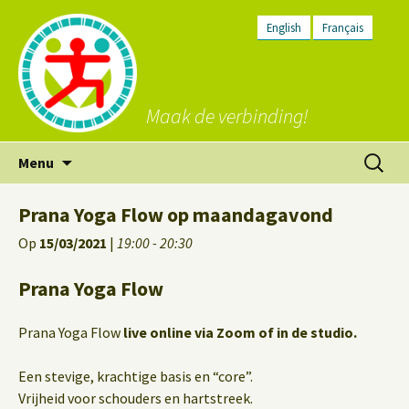
English
Français
Maak de verbinding!
Ga
Zoeken
Menu
naar
naar:
de
Prana Yoga Flow op maandagavond
inhoud
Op
15/03/2021
|
19:00 - 20:30
Prana Yoga Flow
Prana Yoga Flow
live online via Zoom of in de studio.
Een stevige, krachtige basis en “core”.
Vrijheid voor schouders en hartstreek.