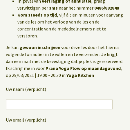
In geval van
vertraging of annulatie
, graag
verwittigen per
sms
naar het nummer
0486/882848
Kom steeds op tijd,
vijf à tien minuten voor aanvang
van de les om het verloop van de les en de
concentratie van de mededeelnemers niet te
verstoren.
Je kan
gewoon inschrijven
voor deze les door het hierna
volgende formulier in te vullen en te verzenden. Je krijgt
dan een mail met de bevestiging dat je plek is gereserveerd:
Ik schrijf me in voor
Prana Yoga Flow op maandagavond
,
op 29/03/2021 | 19:00 - 20:30 in
Yoga Kitchen
Uw naam (verplicht)
Uw email (verplicht)