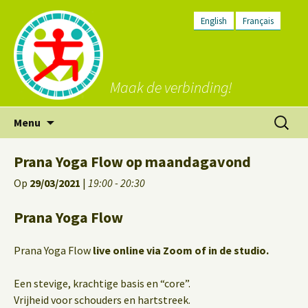
English
Français
Maak de verbinding!
Ga
Zoeken
Menu
naar
naar:
de
Prana Yoga Flow op maandagavond
inhoud
Op
29/03/2021
|
19:00 - 20:30
Prana Yoga Flow
Prana Yoga Flow
live online via Zoom of in de studio.
Een stevige, krachtige basis en “core”.
Vrijheid voor schouders en hartstreek.