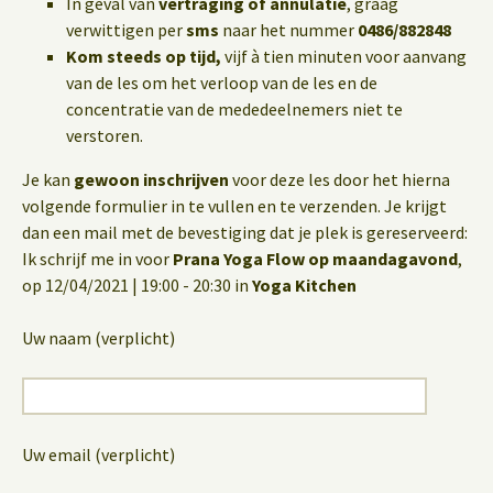
In geval van
vertraging of annulatie
, graag
verwittigen per
sms
naar het nummer
0486/882848
Kom steeds op tijd,
vijf à tien minuten voor aanvang
van de les om het verloop van de les en de
concentratie van de mededeelnemers niet te
verstoren.
Je kan
gewoon inschrijven
voor deze les door het hierna
volgende formulier in te vullen en te verzenden. Je krijgt
dan een mail met de bevestiging dat je plek is gereserveerd:
Ik schrijf me in voor
Prana Yoga Flow op maandagavond
,
op 12/04/2021 | 19:00 - 20:30 in
Yoga Kitchen
Uw naam (verplicht)
Uw email (verplicht)