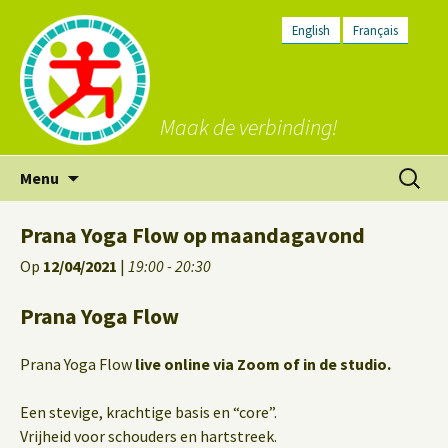
English
Français
Maak de verbinding!
Ga
Zoeken
Menu
naar
naar:
de
Prana Yoga Flow op maandagavond
inhoud
Op
12/04/2021
|
19:00 - 20:30
Prana Yoga Flow
Prana Yoga Flow
live online via Zoom of in de studio.
Een stevige, krachtige basis en “core”.
Vrijheid voor schouders en hartstreek.