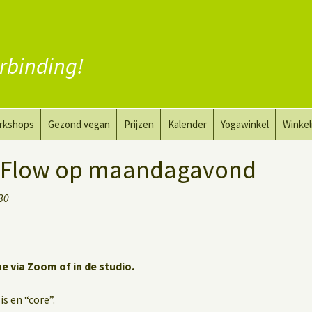
rbinding!
rkshops
Gezond vegan
Prijzen
Kalender
Yogawinkel
Winke
a en tekenkunst
Vervang vlees
 Flow op maandagavond
aktyoga voor mannen
Vervang zuivel
:30
h
Vervang eieren
Vegan coaching
ne via Zoom of in de studio.
s en “core”.