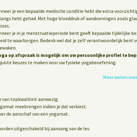
wanneer je een bepaalde medische conditie hebt die extra voorzichti
nlangs hebt gehad. Met hoge bloeddruk of aandoeningen zoals gla
oses.
eer je in je menstruatieperiode bent geeft bepaalde tijdelijke b
heid te waarborgen. Bedenk wel dat je zelf verantwoordelijk bent vo
bewaken.
oga op afspraak is mogelijk om uw persoonlijke profiel te bep
juiste keuzes te maken voor uw fysieke yogabeoefening.
Meer weten over
n van topkwaliteit aanwezig.
yogamat meebrengen indien je dat verkiest.
er de aanschaf van een yogamat.
orden uitgeschakeld bij aanvang van de les.