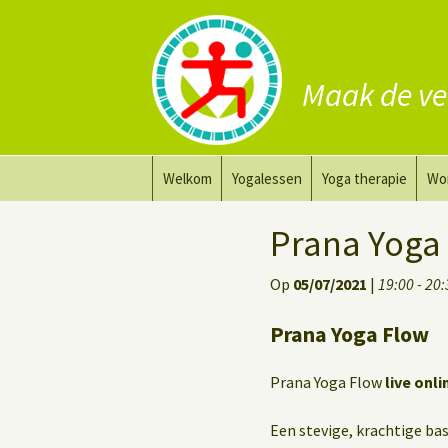
Maak de ve
Ga
Welkom
Yogalessen
Yoga therapie
Wo
naar
de
Prana Yoga
Yoga aanpassing
Yog
Prana Yoga
inhoud
Prana Yoga Flow Basic
Yoga voor heling
Na
Op
05/07/2021
|
19:00 - 20
Rugyoga
Personal Yoga Coac
Prana Yoga Flow
Yoga voor herstel
Prana Yoga Flow
live onli
Deep Stretch Yin Yoga
Een stevige, krachtige basi