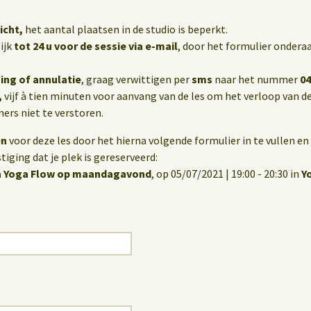
icht,
het aantal plaatsen in de studio is beperkt.
ijk
tot 24 u voor de sessie via e-mail
, door het formulier onderaa
ing of annulatie
, graag verwittigen per
sms
naar het nummer
04
,
vijf à tien minuten voor aanvang van de les om het verloop van de
rs niet te verstoren.
en
voor deze les door het hierna volgende formulier in te vullen en 
iging dat je plek is gereserveerd:
a Yoga Flow op maandagavond
, op 05/07/2021 | 19:00 - 20:30 in
Y