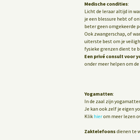
Medische condities
:
Licht de leraar altijd in 
je een blessure hebt of o
beter geen omgekeerde p
Ook zwangerschap, of wann
uiterste best om je veilig
fysieke grenzen dient te 
Een privé consult voor y
onder meer helpen om de 
Yogamatten
:
In de zaal zijn yogamatte
Je kan ook zelf je eigen 
Klik
hier
om meer lezen ov
Zaktelefoons
dienen te w