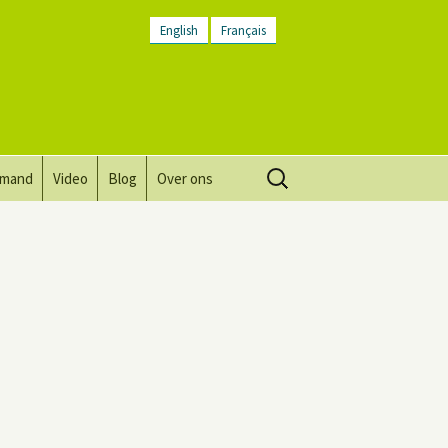
English
Français
Zoeken
lmand
Video
Blog
Over ons
naar:
Visie, missie, waarden.
Plaatsbeschrijving
Contact
Nieuwsbrief
Algemene voorwaarden